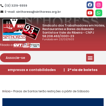
(13) 3219-5559
E-mail: sinthoress@sinthoress.org.br
Sindicato dos Trabalhadores em Hotéis,
Restaurantes e Bares da Baixada
Santista e Vale do Ribeira - CNPJ
58.208.463/0001-23
Fundado em 23/03/1933
Filiado a:
Associe-se
empresas e contabilidades
| 2ª via de boletos
Início
»
Praias de Santos terão restrições a pártir de Sábado