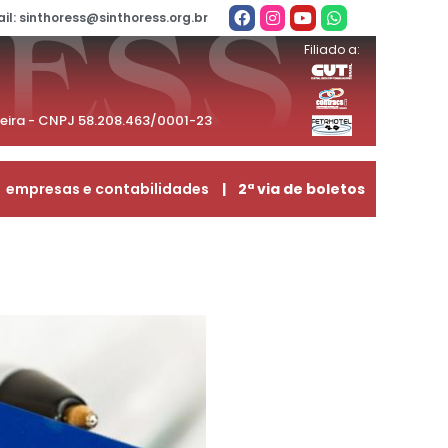
il: sinthoress@sinthoress.org.br
Filiado a:
beira - CNPJ 58.208.463/0001-23
empresas e contabilidades
| 2ª via de boletos