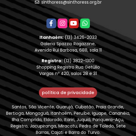
sinthoress@sinthoress.org.br
Itanhaém:
(13) 3426-2033
Galeria Spazzio Ragazzine,
Avenida Rui Barbosa, 688, sala 11
Registro:
(13) 3822-1300
Shopping Registro Rua Getúlio
Vargas nº 420, salas 28 e 31
política de privacidade
Santos, São Vicente, Guarujá, Cubatão, Praia Grande,
Bertioga, Mongaguá, Itanhaém, Peruíbe, Iguape, Cananéia,
Ilha Comprida, Eldorado, Itariri, Juquiá, Pariquera-Açu,
Registro, Jacupiranga, Miracatu, Pedro de Toledo, Sete
Barras, Cajati e Barra do Turvo.