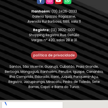
Itanhaém:
(13) 3426-2033
Galeria Spazzio Ragazzine,
Avenida Rui Barbosa, 688, sala 11
Registro:
(13) 3822-1300
Shopping Registro Rua Getúlio
Vargas nº 420, salas 28 e 31
política de privacidade
Santos, São Vicente, Guarujá, Cubatão, Praia Grande,
Bertioga, Mongaguá, Itanhaém, Peruíbe, Iguape, Cananéia,
Ilha Comprida, Eldorado, Itariri, Juquiá, Pariquera-Açu,
Registro, Jacupiranga, Miracatu, Pedro de Toledo, Sete
Barras, Cajati e Barra do Turvo.