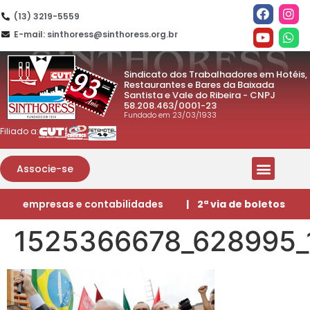
(13) 3219-5559
E-mail: sinthoress@sinthoress.org.br
Sindicato dos Trabalhadores em Hotéis,
Restaurantes e Bares da Baixada
Santista e Vale do Ribeira - CNPJ
58.208.463/0001-23
Fundado em 23/03/1933
Filiado a:
Associe-se
empresas e contabilidades
| 2ª via de boletos
1525366678_628995_1