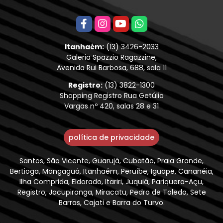
Itanhaém:
(13) 3426-2033
Galeria Spazzio Ragazzine,
Avenida Rui Barbosa, 688, sala 11
Registro:
(13) 3822-1300
Shopping Registro Rua Getúlio
Vargas nº 420, salas 28 e 31
política de privacidade
Santos, São Vicente, Guarujá, Cubatão, Praia Grande,
Bertioga, Mongaguá, Itanhaém, Peruíbe, Iguape, Cananéia,
Ilha Comprida, Eldorado, Itariri, Juquiá, Pariquera-Açu,
Registro, Jacupiranga, Miracatu, Pedro de Toledo, Sete
Barras, Cajati e Barra do Turvo.