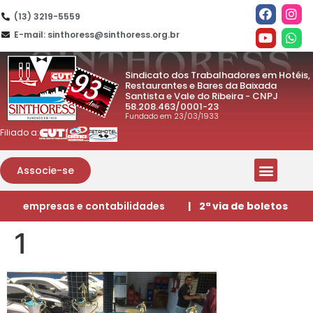
(13) 3219-5559
E-mail: sinthoress@sinthoress.org.br
Sindicato dos Trabalhadores em Hotéis,
Restaurantes e Bares da Baixada
Santista e Vale do Ribeira - CNPJ
58.208.463/0001-23
Fundado em 23/03/1933
Filiado a:
Associe-se
empresas e contabilidades
| 2ª via de boletos
1