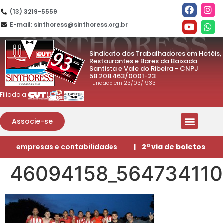
(13) 3219-5559
E-mail: sinthoress@sinthoress.org.br
Sindicato dos Trabalhadores em Hotéis,
Restaurantes e Bares da Baixada
Santista e Vale do Ribeira - CNPJ
58.208.463/0001-23
Fundado em 23/03/1933
Filiado a:
Associe-se
empresas e contabilidades
| 2ª via de boletos
46094158_564734110