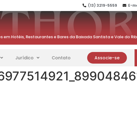
(13) 3219-5559
E-ma
s em Hotéis, Restaurantes e Bares da Baixada Santista e Vale do Ri
Jurídico
Contato
Associe-se
6977514921_89904846