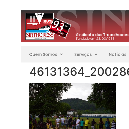
Sindicato dos Trabalhadore
Fundado em 23/03/1933
Quem Somos
Serviços
Notícias
46131364_20028