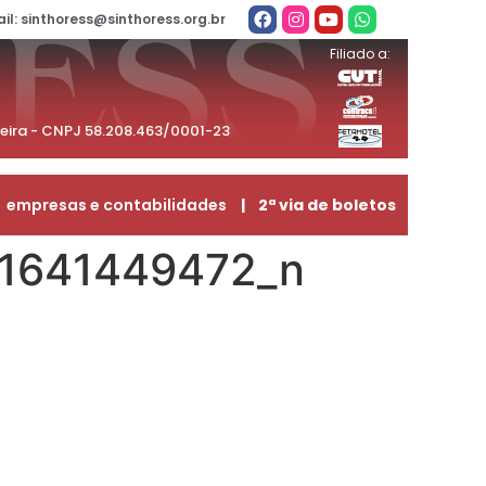
il: sinthoress@sinthoress.org.br
Filiado a:
beira - CNPJ 58.208.463/0001-23
empresas e contabilidades
| 2ª via de boletos
1641449472_n