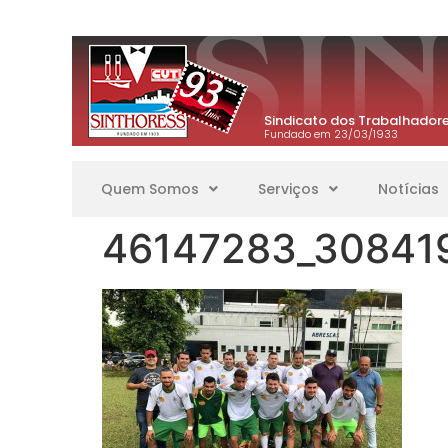
Sindicato dos Trabalhadore
Fundado em 23/03/1933
Quem Somos
Serviços
Notícias
46147283_30841