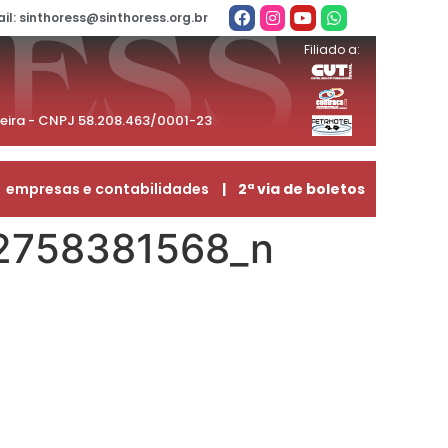
il: sinthoress@sinthoress.org.br
Filiado a:
beira - CNPJ 58.208.463/0001-23
empresas e contabilidades
| 2ª via de boletos
2758381568_n