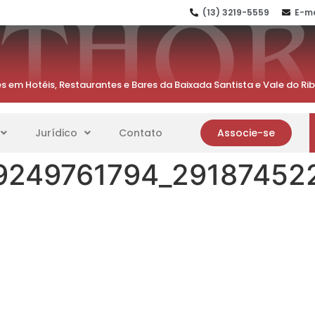
(13) 3219-5559
E-ma
s em Hotéis, Restaurantes e Bares da Baixada Santista e Vale do Ri
Jurídico
Contato
Associe-se
9249761794_29187452