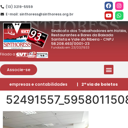
(13) 3219-5559
E-mail: sinthoress@sinthoress.org.br
Sindicato dos Trabalhadores em Hotéis,
Restaurantes e Bares da Baixada
Santista e Vale do Ribeira - CNPJ
58.208.463/0001-23
Fundado em 23/03/1933
Filiado a:
Associe-se
empresas e contabilidades
| 2ª via de boletos
52491557_59580115