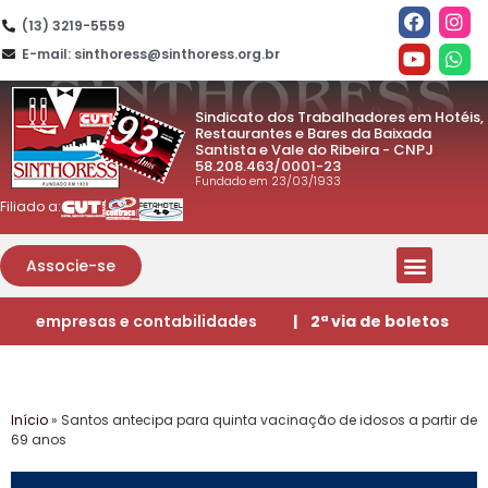
(13) 3219-5559
E-mail: sinthoress@sinthoress.org.br
Sindicato dos Trabalhadores em Hotéis,
Restaurantes e Bares da Baixada
Santista e Vale do Ribeira - CNPJ
58.208.463/0001-23
Fundado em 23/03/1933
Filiado a:
Associe-se
empresas e contabilidades
| 2ª via de boletos
Início
»
Santos antecipa para quinta vacinação de idosos a partir de
69 anos