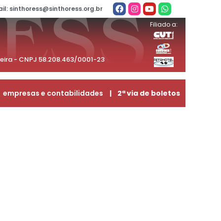
il: sinthoress@sinthoress.org.br
Filiado a:
beira - CNPJ 58.208.463/0001-23
empresas e contabilidades
| 2ª via de boletos