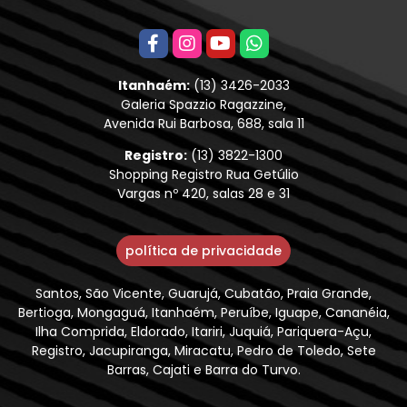
Itanhaém:
(13) 3426-2033
Galeria Spazzio Ragazzine,
Avenida Rui Barbosa, 688, sala 11
Registro:
(13) 3822-1300
Shopping Registro Rua Getúlio
Vargas nº 420, salas 28 e 31
política de privacidade
Santos, São Vicente, Guarujá, Cubatão, Praia Grande,
Bertioga, Mongaguá, Itanhaém, Peruíbe, Iguape, Cananéia,
Ilha Comprida, Eldorado, Itariri, Juquiá, Pariquera-Açu,
Registro, Jacupiranga, Miracatu, Pedro de Toledo, Sete
Barras, Cajati e Barra do Turvo.