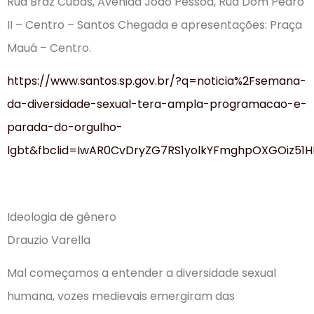
Rua Braz Cubas, Avenida João Pessoa, Rua Dom Pedro
II – Centro – Santos Chegada e apresentações: Praça
Mauá – Centro.
https://www.santos.sp.gov.br/?q=noticia%2Fsemana-
da-diversidade-sexual-tera-ampla-programacao-e-
parada-do-orgulho-
lgbt&fbclid=IwAR0CvDryZG7RS1yolkYFmghpOXGOiz5
Ideologia de gênero
Drauzio Varella
Mal começamos a entender a diversidade sexual
humana, vozes medievais emergiram das