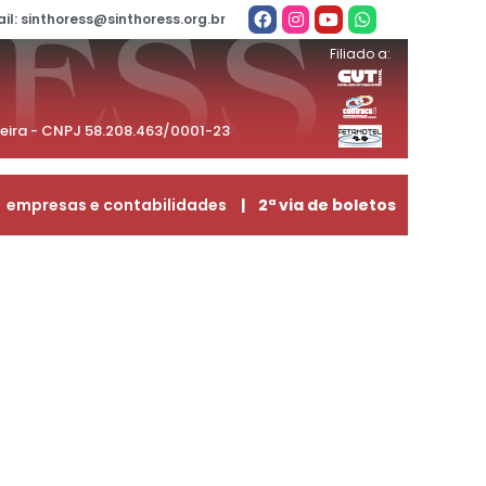
il: sinthoress@sinthoress.org.br
Filiado a:
beira - CNPJ 58.208.463/0001-23
empresas e contabilidades
| 2ª via de boletos