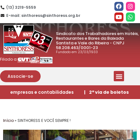
(13) 3219-5559
E-mail: sinthoress@sinthoress.org.br
Sindicato dos Trabalhadores em Hotéis,
Restaurantes e Bares da Baixada
Santista e Vale do Ribeira - CNPJ
58.208.463/0001-23
Fundado em 23/03/1933
Filiado a:
Associe-se
empresas e contabilidades
| 2ª via de boletos
Início
»
SINTHORESS E VOCÊ SEMPRE !