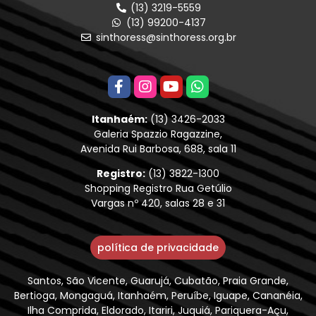
(13) 3219-5559
(13) 99200-4137
sinthoress@sinthoress.org.br
Itanhaém:
(13) 3426-2033
Galeria Spazzio Ragazzine,
Avenida Rui Barbosa, 688, sala 11
Registro:
(13) 3822-1300
Shopping Registro Rua Getúlio
Vargas nº 420, salas 28 e 31
política de privacidade
Santos, São Vicente, Guarujá, Cubatão, Praia Grande,
Bertioga, Mongaguá, Itanhaém, Peruíbe, Iguape, Cananéia,
Ilha Comprida, Eldorado, Itariri, Juquiá, Pariquera-Açu,