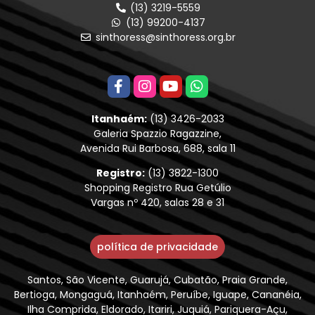
(13) 3219-5559
(13) 99200-4137
sinthoress@sinthoress.org.br
Itanhaém:
(13) 3426-2033
Galeria Spazzio Ragazzine,
Avenida Rui Barbosa, 688, sala 11
Registro:
(13) 3822-1300
Shopping Registro Rua Getúlio
Vargas nº 420, salas 28 e 31
política de privacidade
Santos, São Vicente, Guarujá, Cubatão, Praia Grande,
Bertioga, Mongaguá, Itanhaém, Peruíbe, Iguape, Cananéia,
Ilha Comprida, Eldorado, Itariri, Juquiá, Pariquera-Açu,