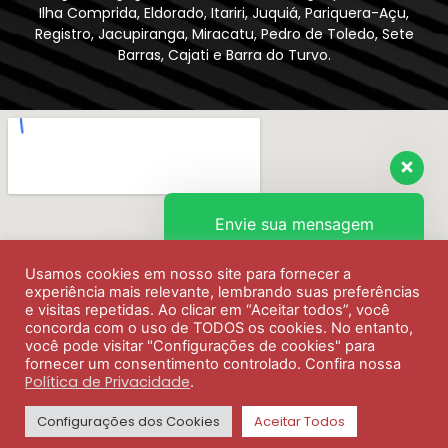
Ilha Comprida, Eldorado, Itariri, Juquiá, Pariquera-Açu,
Registro, Jacupiranga, Miracatu, Pedro de Toledo, Sete
Barras, Cajati e Barra do Turvo.
Envie sua mensagem
Usamos cookies em nosso site para fornecer a
Olá, como podemos ajudar?
experiência mais relevante, lembrando suas preferências
e visitas repetidas. Ao clicar em “Aceitar todos”, você
concorda com o uso de TODOS os cookies. No entanto,
você pode visitar "Configurações de cookies" para
fornecer um consentimento controlado. Confira nossa
Política de Privacidade
.
Configurações dos Cookies
Aceitar Todos
SINTHORESS Copyright ©2026