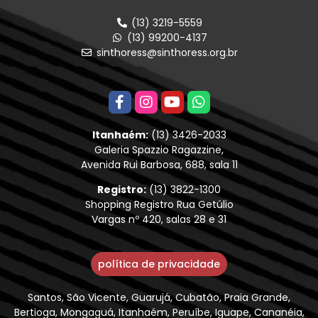
(13) 3219-5559
(13) 99200-4137
sinthoress@sinthoress.org.br
Itanhaém:
(13) 3426-2033
Galeria Spazzio Ragazzine,
Avenida Rui Barbosa, 688, sala 11
Registro:
(13) 3822-1300
Shopping Registro Rua Getúlio
Vargas nº 420, salas 28 e 31
política de privacidade
Santos, São Vicente, Guarujá, Cubatão, Praia Grande,
Bertioga, Mongaguá, Itanhaém, Peruíbe, Iguape, Cananéia,