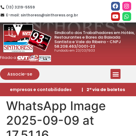
(13) 3219-5559
E-mail: sinthoress@sinthoress.org.br
Sindicato dos Trabalhadores em Hotéis,
Restaurantes e Bares da Baixada
Santista e Vale do Ribeira - CNPJ
58.208.463/0001-23
Fundado em 23/03/1933
Filiado a:
Associe-se
empresas e contabilidades
| 2ª via de boletos
WhatsApp Image
2025-09-09 at
17.51.16