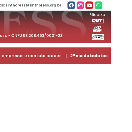
il: sinthoress@sinthoress.org.br
Filiado a:
beira - CNPJ 58.208.463/0001-23
empresas e contabilidades
| 2ª via de boletos