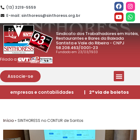
(13) 3219-5559
E-mail: sinthoress@sinthoress.org.br
Sindicato dos Trabalhadores em Hotéis,
Restaurantes e Bares da Baixada
Santista e Vale do Ribeira - CNPJ
58.208.463/0001-23
Fundado em 23/03/1933
Filiado a:
Associe-se
empresas e contabilidades
| 2ª via de boletos
Início
»
SINTHORESS no CONTUR de Santos