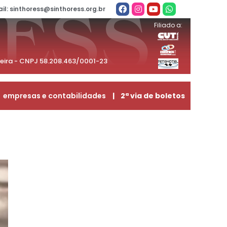
il: sinthoress@sinthoress.org.br
Filiado a:
beira - CNPJ 58.208.463/0001-23
empresas e contabilidades
| 2ª via de boletos