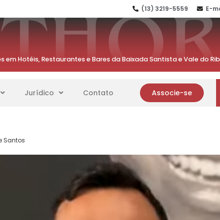
(13) 3219-5559
E-ma
s em Hotéis, Restaurantes e Bares da Baixada Santista e Vale do Ri
Jurídico
Contato
Associe-se
e Santos