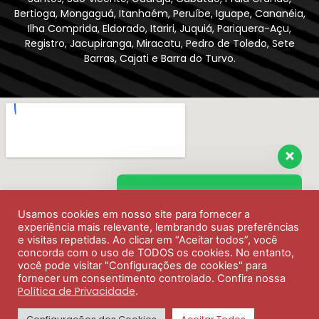
Bertioga, Mongaguá, Itanhaém, Peruíbe, Iguape, Cananéia,
Ilha Comprida, Eldorado, Itariri, Juquiá, Pariquera-Açu,
Registro, Jacupiranga, Miracatu, Pedro de Toledo, Sete
Barras, Cajati e Barra do Turvo.
Envie sua mensagem
Usamos cookies em nosso site para fornecer a
Olá, como podemos ajudar?
experiência mais relevante, lembrando suas preferências
e visitas repetidas. Ao clicar em “Aceitar todos”, você
concorda com o uso de TODOS os cookies. No entanto,
você pode visitar "Configurações de cookies" para
fornecer um consentimento controlado. Confira nossa
Política de Privacidade
.