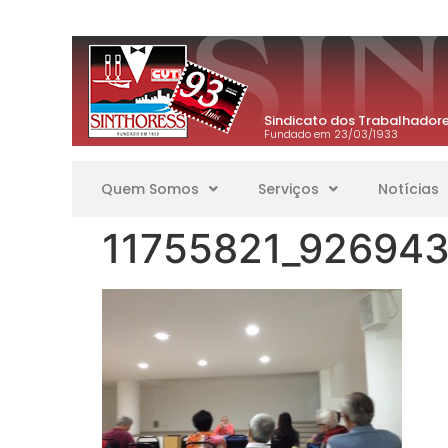
Sindicato dos Trabalhadore
Fundado em 23/03/1933
Quem Somos
Serviços
Notícias
11755821_92694