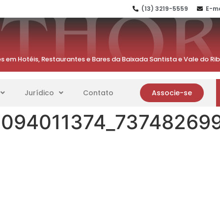
(13) 3219-5559
E-ma
s em Hotéis, Restaurantes e Bares da Baixada Santista e Vale do Ri
Jurídico
Contato
Associe-se
3094011374_73748269