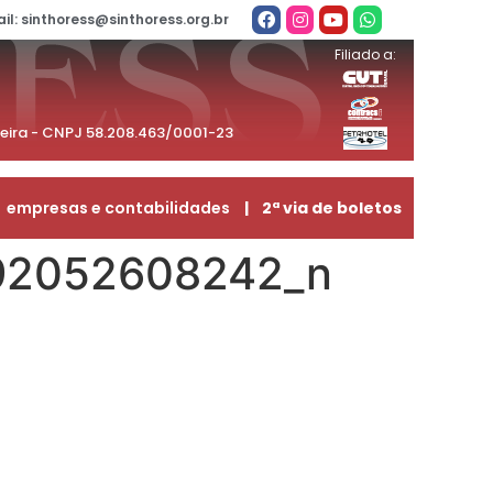
il: sinthoress@sinthoress.org.br
Filiado a:
beira - CNPJ 58.208.463/0001-23
empresas e contabilidades
| 2ª via de boletos
92052608242_n