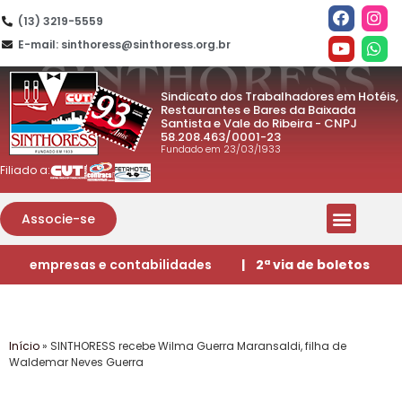
(13) 3219-5559
E-mail: sinthoress@sinthoress.org.br
Sindicato dos Trabalhadores em Hotéis,
Restaurantes e Bares da Baixada
Santista e Vale do Ribeira - CNPJ
58.208.463/0001-23
Fundado em 23/03/1933
Filiado a:
Associe-se
empresas e contabilidades
| 2ª via de boletos
Início
»
SINTHORESS recebe Wilma Guerra Maransaldi, filha de
Waldemar Neves Guerra