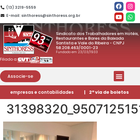
(13) 3219-5559
E-mail: sinthoress@sinthoress.org.br
Sindicato dos Trabalhadores em Hotéis,
Restaurantes e Bares da Baixada
Santista e Vale do Ribeira - CNPJ
58.208.463/0001-23
Fundado em 23/03/1933
Filiado a:
Associe-se
empresas e contabilidades
| 2ª via de boletos
31398320_95071251