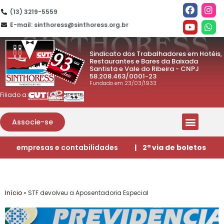
(13) 3219-5559
E-mail: sinthoress@sinthoress.org.br
Sindicato dos Trabalhadores em Hotéis,
Restaurantes e Bares da Baixada
Santista e Vale do Ribeira - CNPJ
58.208.463/0001-23
Fundado em 23/03/1933
Filiado a:
Associe-se
empresas e contabilidades
| 2ª via de boletos
Início
»
STF devolveu a Aposentadoria Especial