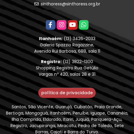
sinthoress@sinthoress.org.br
Itanhaém:
(13) 3426-2033
Galeria Spazzio Ragazzine,
Avenida Rui Barbosa, 688, sala 11
Registro:
(13) 3822-1300
Shopping Registro Rua Getúlio
Vargas nº 420, salas 28 e 31
política de privacidade
Santos, São Vicente, Guarujá, Cubatão, Praia Grande,
Bertioga, Mongaguá, Itanhaém, Peruíbe, Iguape, Cananéia,
Ilha Comprida, Eldorado, Itariri, Juquiá, Pariquera-Açu,
Registro, Jacupiranga, Miracatu, Pedro de Toledo, Sete
Barras, Cajati e Barra do Turvo.