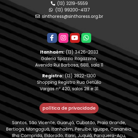
(13) 3219-5559
(13) 99200-4137
sinthoress@sinthoress.org.br
Itanhaém:
(13) 3426-2033
Galeria Spazzio Ragazzine,
Avenida Rui Barbosa, 688, sala 11
Registro:
(13) 3822-1300
Shopping Registro Rua Getúlio
Vargas nº 420, salas 28 e 31
política de privacidade
Santos, São Vicente, Guarujá, Cubatão, Praia Grande,
Bertioga, Mongaguá, Itanhaém, Peruíbe, Iguape, Cananéia,
Ilha Comprida, Eldorado, Itariri, Juquiá, Pariquera-Açu,