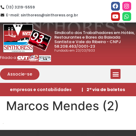
(13) 3219-5559
E-mail: sinthoress@sinthoress.org.br
Sindicato dos Trabalhadores em Hotéis,
Restaurantes e Bares da Baixada
Santista e Vale do Ribeira - CNPJ
58.208.463/0001-23
Fundado em 23/03/1933
Filiado a:
Associe-se
empresas e contabilidades
| 2ª via de boletos
Marcos Mendes (2)