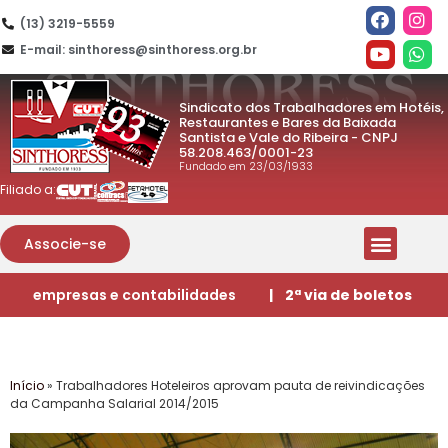
(13) 3219-5559
E-mail: sinthoress@sinthoress.org.br
Sindicato dos Trabalhadores em Hotéis,
Restaurantes e Bares da Baixada
Santista e Vale do Ribeira - CNPJ
58.208.463/0001-23
Fundado em 23/03/1933
Filiado a:
Associe-se
empresas e contabilidades
| 2ª via de boletos
Início
»
Trabalhadores Hoteleiros aprovam pauta de reivindicações
da Campanha Salarial 2014/2015