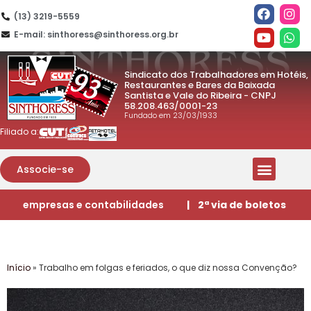
(13) 3219-5559
E-mail: sinthoress@sinthoress.org.br
Sindicato dos Trabalhadores em Hotéis,
Restaurantes e Bares da Baixada
Santista e Vale do Ribeira - CNPJ
58.208.463/0001-23
Fundado em 23/03/1933
Filiado a:
Associe-se
empresas e contabilidades
| 2ª via de boletos
Início
»
Trabalho em folgas e feriados, o que diz nossa Convenção?