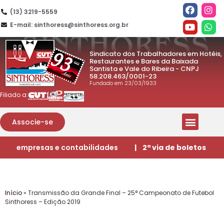
(13) 3219-5559
E-mail: sinthoress@sinthoress.org.br
Sindicato dos Trabalhadores em Hotéis,
Restaurantes e Bares da Baixada
Santista e Vale do Ribeira - CNPJ
58.208.463/0001-23
Fundado em 23/03/1933
Filiado a:
Associe-se
empresas e contabilidades
| 2ª via de boletos
Início
»
Transmissão da Grande Final – 25° Campeonato de Futebol
Sinthoress – Edição 2019