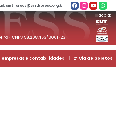
il: sinthoress@sinthoress.org.br
Filiado a:
beira - CNPJ 58.208.463/0001-23
empresas e contabilidades
| 2ª via de boletos