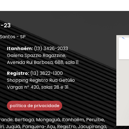
1-23
 Santos - SP
Itanhaém:
(13) 3426-2033
Galeria Spazzio Ragazzine,
Avenida Rui Barbosa, 688, sala 11
Registro:
(13) 3822-1300
Shopping Registro Rua Getúlio
Vargas nº 420, salas 28 e 31
política de privacidade
Grande, Bertioga, Mongaguá, Itanhaém, Peruíbe,
ri, Juquiá, Pariquera-Açu, Registro, Jacupiranga,