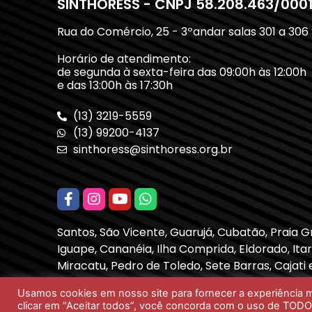
SINTHORESS - CNPJ 58.208.463/000
Rua do Comércio, 25 - 3ºandar salas 301 a 306
Horário de atendimento:
de segunda à sexta-feira das 09:00h às 12:00h
e das 13:00h às 17:30h
(13) 3219-5559
(13) 99200-4137
sinthoress@sinthoress.org.br
Santos, São Vicente, Guarujá, Cubatão, Praia 
Iguape, Cananéia, Ilha Comprida, Eldorado, Itari
Miracatu, Pedro de Toledo, Sete Barras, Cajati 
Usamos cookies em nosso site para fornecer a experiência ma
clicar em “Aceitar todos”, você concorda com o uso de TODO