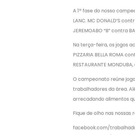
A 1ª fase do nosso campe
LANC. MC DONALD’S contra
JEREMOABO “B” contra BAR
Na terça-feira, os jogos 
PIZZARIA BELLA ROMA con
RESTAURANTE MONDUBA, à
O campeonato reúne joga
trabalhadores da área. A
arrecadando alimentos qu
Fique de olho nas nossas
facebook.com/trabalhado