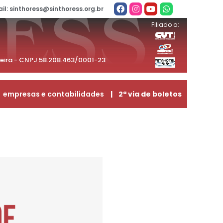
il: sinthoress@sinthoress.org.br
Filiado a:
beira - CNPJ 58.208.463/0001-23
empresas e contabilidades
| 2ª via de boletos