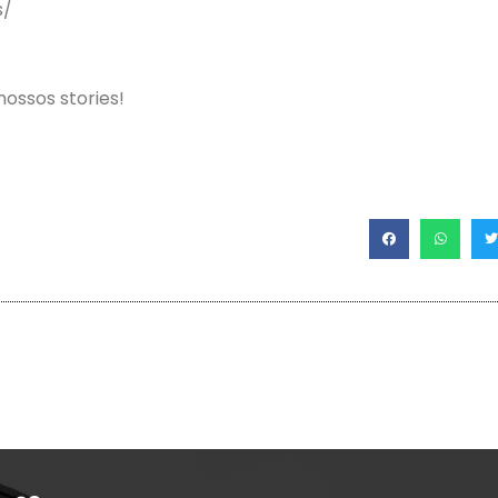
s/
nossos stories!