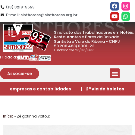
(13) 3219-5559
E-mail: sinthoress@sinthoress.org.br
Sindicato dos Trabalhadores em Hotéis,
Restaurantes e Bares da Baixada
Santista e Vale do Ribeira - CNPJ
58.208.463/0001-23
Fundado em 23/03/1933
Filiado a:
Associe-se
empresas e contabilidades
| 2ª via de boletos
Início
»
Zé gotinha voltou: