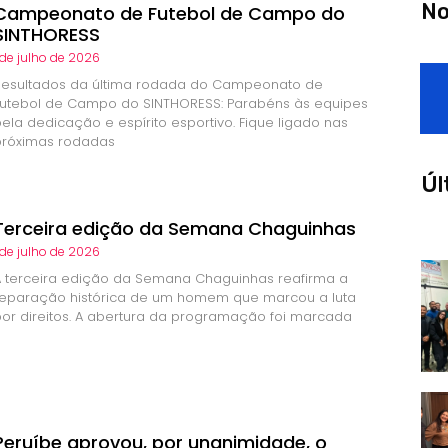
No
Campeonato de Futebol de Campo do
SINTHORESS
 de julho de 2026
Resultados da última rodada do Campeonato de
Futebol de Campo do SINTHORESS: Parabéns às equipes
pela dedicação e espírito esportivo. Fique ligado nas
próximas rodadas
Úl
Terceira edição da Semana Chaguinhas
 de julho de 2026
A terceira edição da Semana Chaguinhas reafirma a
reparação histórica de um homem que marcou a luta
por direitos. A abertura da programação foi marcada
Peruíbe aprovou, por unanimidade, o