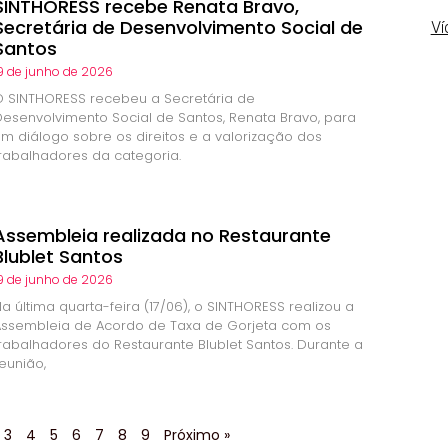
SINTHORESS recebe Renata Bravo,
Secretária de Desenvolvimento Social de
Ví
Santos
9 de junho de 2026
O SINTHORESS recebeu a Secretária de
Desenvolvimento Social de Santos, Renata Bravo, para
um diálogo sobre os direitos e a valorização dos
trabalhadores da categoria.
Assembleia realizada no Restaurante
Blublet Santos
9 de junho de 2026
a última quarta-feira (17/06), o SINTHORESS realizou a
Assembleia de Acordo de Taxa de Gorjeta com os
trabalhadores do Restaurante Blublet Santos. Durante a
eunião,
3
4
5
6
7
8
9
Próximo »