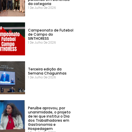
da categoria
1 De Julho De 2026
Campeonato de Futebol
de Campo do
SINTHORESS
1 De Julho De 2026
Terceira edição da
Semana Chaguinhas
1 De Julho De 2026
Peruíbe aprovou, por
unanimidade, o projeto
de lei que institui o Dia
dos Trabalhadores em
Gastronomia e
Hospedagem