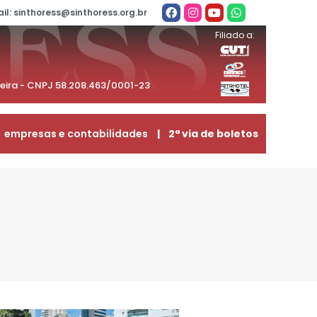
il: sinthoress@sinthoress.org.br
Filiado a:
beira - CNPJ 58.208.463/0001-23
empresas e contabilidades
| 2ª via de boletos