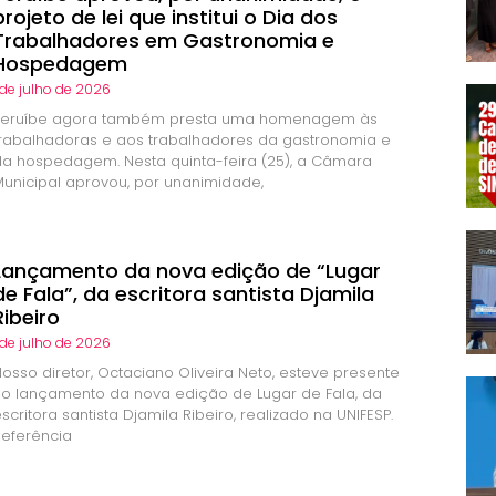
projeto de lei que institui o Dia dos
Trabalhadores em Gastronomia e
Hospedagem
 de julho de 2026
Peruíbe agora também presta uma homenagem às
trabalhadoras e aos trabalhadores da gastronomia e
da hospedagem. Nesta quinta-feira (25), a Câmara
Municipal aprovou, por unanimidade,
Lançamento da nova edição de “Lugar
de Fala”, da escritora santista Djamila
Ribeiro
 de julho de 2026
Nosso diretor, Octaciano Oliveira Neto, esteve presente
no lançamento da nova edição de Lugar de Fala, da
scritora santista Djamila Ribeiro, realizado na UNIFESP.
Referência