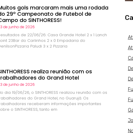
Muitos gols marcaram mais uma rodada
do 29º Campeonato de Futebol de
Ca
Campo do SINTHORESS!
3 de junho de 2026
Resultados de 22/06/26: Casa Grande Hotel 2 x 1 Lanch
At
Point 23Bar do Carlinhos 2 x 0 Empadaria do
enílsonPizzaria Paludi 3 x 2 Pizzaria
At
Ca
De
SINTHORESS realiza reunião com os
trabalhadores do Grand Hotel
De
3 de junho de 2026
Fu
No dia 19/06/26, o SINTHORESS realizou reunião com os
trabalhadores do Grand Hotel, no Guarujá. Os
Fu
trabalhadores receberam informações importantes
sobre o SINTHORESS, tanto em
Ga
Jo
No