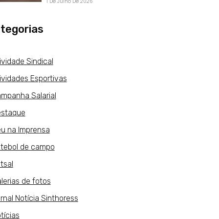
1 De Julho De 2026
tegorias
ividade Sindical
ividades Esportivas
mpanha Salarial
staque
u na Imprensa
tebol de campo
tsal
lerias de fotos
rnal Notícia Sinthoress
tícias