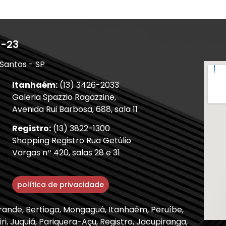
1-23
 Santos - SP
Itanhaém:
(13) 3426-2033
Galeria Spazzio Ragazzine,
Avenida Rui Barbosa, 688, sala 11
Registro:
(13) 3822-1300
Shopping Registro Rua Getúlio
Vargas nº 420, salas 28 e 31
política de privacidade
Grande, Bertioga, Mongaguá, Itanhaém, Peruíbe,
ri, Juquiá, Pariquera-Açu, Registro, Jacupiranga,