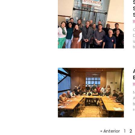
1
1
N
r
« Anterior
1
2