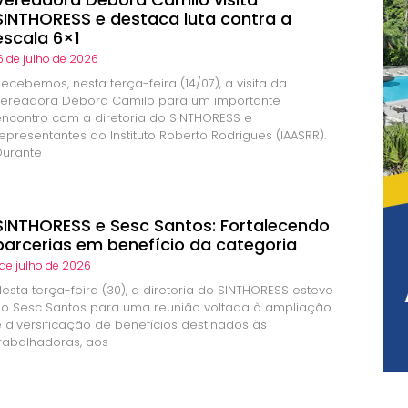
SINTHORESS e destaca luta contra a
escala 6×1
6 de julho de 2026
ecebemos, nesta terça-feira (14/07), a visita da
vereadora Débora Camilo para um importante
encontro com a diretoria do SINTHORESS e
epresentantes do Instituto Roberto Rodrigues (IAASRR).
Durante
SINTHORESS e Sesc Santos: Fortalecendo
parcerias em benefício da categoria
 de julho de 2026
esta terça-feira (30), a diretoria do SINTHORESS esteve
no Sesc Santos para uma reunião voltada à ampliação
e diversificação de benefícios destinados às
trabalhadoras, aos