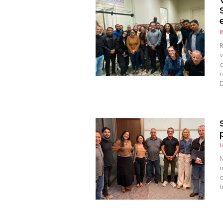
1
R
r
1
N