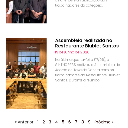
os direitos e a valorização dos
trabalhadores da categoria.
Assembleia realizada no
Restaurante Blublet Santos
19 de junho de 2026
Na última quarta-feira (17/06), o
SINTHORESS realizou a Assembleia de
Acordo de Taxa de Gorjeta com os
trabalhadores do Restaurante Blublet
Santos. Durante a reunião,
« Anterior
1
2
3
4
5
6
7
8
9
Próximo »