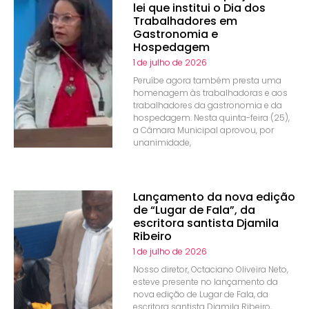
lei que institui o Dia dos
Trabalhadores em
Gastronomia e
Hospedagem
1 de julho de 2026
Peruíbe agora também presta uma
homenagem às trabalhadoras e aos
trabalhadores da gastronomia e da
hospedagem. Nesta quinta-feira (25),
a Câmara Municipal aprovou, por
unanimidade,
Lançamento da nova edição
de “Lugar de Fala”, da
escritora santista Djamila
Ribeiro
1 de julho de 2026
Nosso diretor, Octaciano Oliveira Neto,
esteve presente no lançamento da
nova edição de Lugar de Fala, da
escritora santista Djamila Ribeiro,