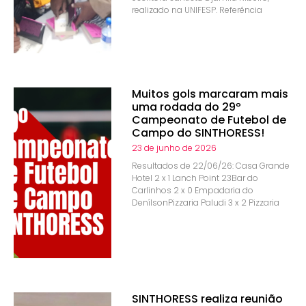
realizado na UNIFESP. Referência
Muitos gols marcaram mais
uma rodada do 29º
Campeonato de Futebol de
Campo do SINTHORESS!
23 de junho de 2026
Resultados de 22/06/26: Casa Grande
Hotel 2 x 1 Lanch Point 23Bar do
Carlinhos 2 x 0 Empadaria do
DenílsonPizzaria Paludi 3 x 2 Pizzaria
SINTHORESS realiza reunião