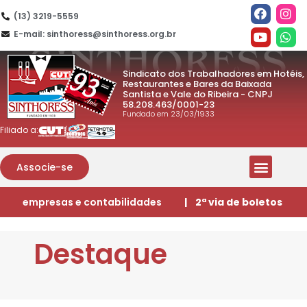
(13) 3219-5559
E-mail: sinthoress@sinthoress.org.br
Sindicato dos Trabalhadores em Hotéis,
Restaurantes e Bares da Baixada
Santista e Vale do Ribeira - CNPJ
58.208.463/0001-23
Fundado em 23/03/1933
Filiado a:
Associe-se
empresas e contabilidades
| 2ª via de boletos
Destaque