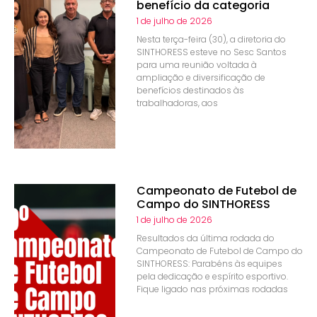
benefício da categoria
1 de julho de 2026
Nesta terça-feira (30), a diretoria do
SINTHORESS esteve no Sesc Santos
para uma reunião voltada à
ampliação e diversificação de
benefícios destinados às
trabalhadoras, aos
Campeonato de Futebol de
Campo do SINTHORESS
1 de julho de 2026
Resultados da última rodada do
Campeonato de Futebol de Campo do
SINTHORESS: Parabéns às equipes
pela dedicação e espírito esportivo.
Fique ligado nas próximas rodadas