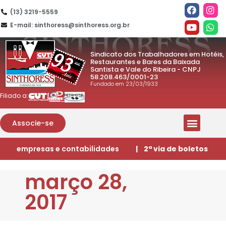
(13) 3219-5559
E-mail: sinthoress@sinthoress.org.br
Sindicato dos Trabalhadores em Hotéis,
Restaurantes e Bares da Baixada
Santista e Vale do Ribeira - CNPJ
58.208.463/0001-23
Fundado em 23/03/1933
Filiado a:
Associe-se
empresas e contabilidades
| 2ª via de boletos
março 28,
2017