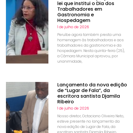
lei que institui o Dia dos
Trabalhadores em
Gastronomia e
Hospedagem
1 de julho de 2026
Peruíbe agora também presta uma
homenagem às trabalhadoras e aos
trabalhadores da gastronomia e da
hospedagem. Nesta quinta-feira (25),
a Câmara Municipal aprovou, por
unanimidade,
Lançamento da nova edição
de “Lugar de Fala”, da
escritora santista Djamila
Ribeiro
1 de julho de 2026
Nosso diretor, Octaciano Oliveira Neto,
esteve presente no lançamento da
nova edição de Lugar de Fala, da
escritora santista Djamila Ribeiro,