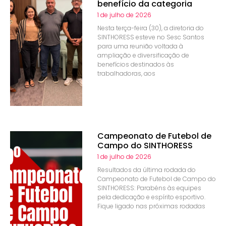
benefício da categoria
1 de julho de 2026
Nesta terça-feira (30), a diretoria do
SINTHORESS esteve no Sesc Santos
para uma reunião voltada à
ampliação e diversificação de
benefícios destinados às
trabalhadoras, aos
Campeonato de Futebol de
Campo do SINTHORESS
1 de julho de 2026
Resultados da última rodada do
Campeonato de Futebol de Campo do
SINTHORESS: Parabéns às equipes
pela dedicação e espírito esportivo.
Fique ligado nas próximas rodadas