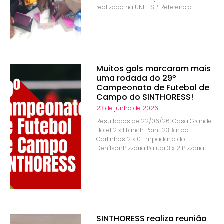
realizado na UNIFESP. Referência
Muitos gols marcaram mais
uma rodada do 29º
Campeonato de Futebol de
Campo do SINTHORESS!
23 de junho de 2026
Resultados de 22/06/26: Casa Grande
Hotel 2 x 1 Lanch Point 23Bar do
Carlinhos 2 x 0 Empadaria do
DenílsonPizzaria Paludi 3 x 2 Pizzaria
SINTHORESS realiza reunião