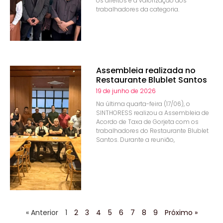
os direitos e a valorização dos
trabalhadores da categoria.
Assembleia realizada no
Restaurante Blublet Santos
19 de junho de 2026
Na última quarta-feira (17/06), o
SINTHORESS realizou a Assembleia de
Acordo de Taxa de Gorjeta com os
trabalhadores do Restaurante Blublet
Santos. Durante a reunião,
« Anterior
1
2
3
4
5
6
7
8
9
Próximo »