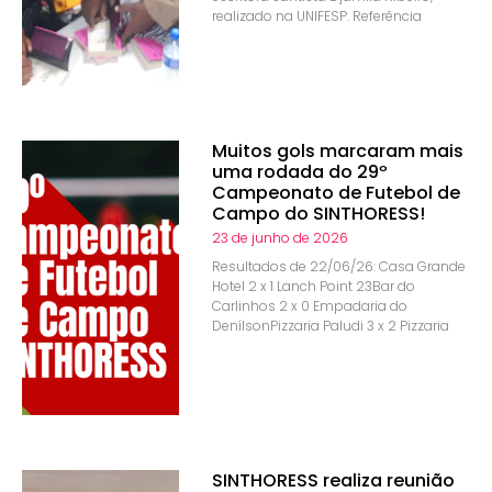
realizado na UNIFESP. Referência
Muitos gols marcaram mais
uma rodada do 29º
Campeonato de Futebol de
Campo do SINTHORESS!
23 de junho de 2026
Resultados de 22/06/26: Casa Grande
Hotel 2 x 1 Lanch Point 23Bar do
Carlinhos 2 x 0 Empadaria do
DenílsonPizzaria Paludi 3 x 2 Pizzaria
SINTHORESS realiza reunião