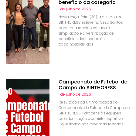
benefício da categoria
1 de julho de 2026
Nesta terça-feira (30), a diretoria do
SINTHORESS esteve no Sesc Santos
para uma reunião voltada à
ampliação e diversificação de
benefícios destinados às
trabalhadoras, aos
Campeonato de Futebol de
Campo do SINTHORESS
1 de julho de 2026
Resultados da última rodada do
Campeonato de Futebol de Campo do
SINTHORESS: Parabéns às equipes
pela dedicação e espírito esportivo.
Fique ligado nas próximas rodadas