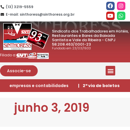
(13) 3219-5559
E-mail: sinthoress@sinthoress.org.br
Sindicato dos Trabalhadores em Hotéis,
Restaurantes e Bares da Baixada
Santista e Vale do Ribeira - CNPJ
58.208.463/0001-23
Fundado em 23/03/1933
Filiado a:
Associe-se
empresas e contabilidades
| 2ª via de boletos
junho 3, 2019