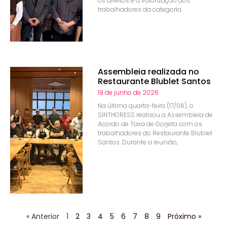
os direitos e a valorização dos
trabalhadores da categoria.
Assembleia realizada no
Restaurante Blublet Santos
19 de junho de 2026
Na última quarta-feira (17/06), o
SINTHORESS realizou a Assembleia de
Acordo de Taxa de Gorjeta com os
trabalhadores do Restaurante Blublet
Santos. Durante a reunião,
« Anterior
1
2
3
4
5
6
7
8
9
Próximo »