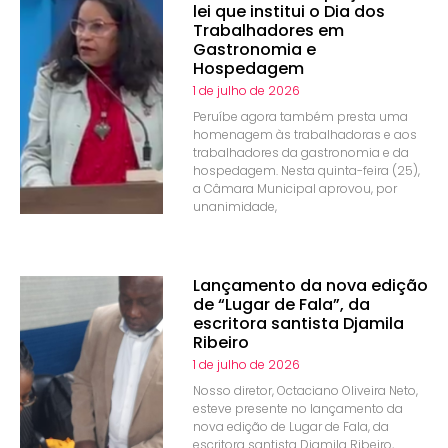
lei que institui o Dia dos
Trabalhadores em
Gastronomia e
Hospedagem
1 de julho de 2026
Peruíbe agora também presta uma
homenagem às trabalhadoras e aos
trabalhadores da gastronomia e da
hospedagem. Nesta quinta-feira (25),
a Câmara Municipal aprovou, por
unanimidade,
Lançamento da nova edição
de “Lugar de Fala”, da
escritora santista Djamila
Ribeiro
1 de julho de 2026
Nosso diretor, Octaciano Oliveira Neto,
esteve presente no lançamento da
nova edição de Lugar de Fala, da
escritora santista Djamila Ribeiro,