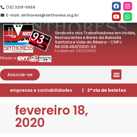
(13) 3219-5559
E-mail: sinthoress@sinthoress.org.br
Sindicato dos Trabalhadores em Hotéis,
Restaurantes e Bares da Baixada
Santista e Vale do Ribeira - CNPJ
58.208.463/0001-23
Fundado em 23/03/1933
Filiado a:
Associe-se
empresas e contabilidades
| 2ª via de boletos
fevereiro 18,
2020