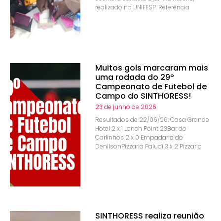
realizado na UNIFESP. Referência
Muitos gols marcaram mais
uma rodada do 29º
Campeonato de Futebol de
Campo do SINTHORESS!
23 de junho de 2026
Resultados de 22/06/26: Casa Grande
Hotel 2 x 1 Lanch Point 23Bar do
Carlinhos 2 x 0 Empadaria do
DenílsonPizzaria Paludi 3 x 2 Pizzaria
SINTHORESS realiza reunião