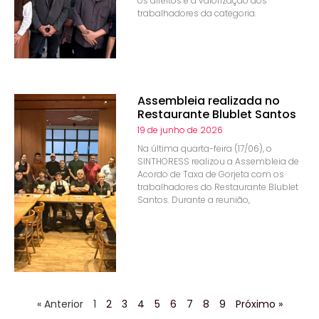
os direitos e a valorização dos
trabalhadores da categoria.
Assembleia realizada no
Restaurante Blublet Santos
19 de junho de 2026
Na última quarta-feira (17/06), o
SINTHORESS realizou a Assembleia de
Acordo de Taxa de Gorjeta com os
trabalhadores do Restaurante Blublet
Santos. Durante a reunião,
« Anterior
1
2
3
4
5
6
7
8
9
Próximo »