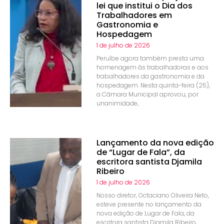
lei que institui o Dia dos
Trabalhadores em
Gastronomia e
Hospedagem
1 de julho de 2026
Peruíbe agora também presta uma
homenagem às trabalhadoras e aos
trabalhadores da gastronomia e da
hospedagem. Nesta quinta-feira (25),
a Câmara Municipal aprovou, por
unanimidade,
Lançamento da nova edição
de “Lugar de Fala”, da
escritora santista Djamila
Ribeiro
1 de julho de 2026
Nosso diretor, Octaciano Oliveira Neto,
esteve presente no lançamento da
nova edição de Lugar de Fala, da
escritora santista Djamila Ribeiro,