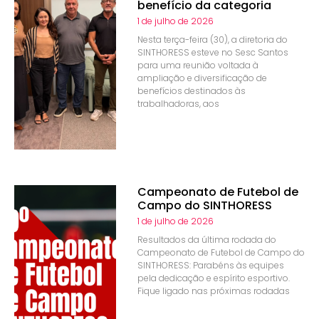
benefício da categoria
1 de julho de 2026
Nesta terça-feira (30), a diretoria do
SINTHORESS esteve no Sesc Santos
para uma reunião voltada à
ampliação e diversificação de
benefícios destinados às
trabalhadoras, aos
Campeonato de Futebol de
Campo do SINTHORESS
1 de julho de 2026
Resultados da última rodada do
Campeonato de Futebol de Campo do
SINTHORESS: Parabéns às equipes
pela dedicação e espírito esportivo.
Fique ligado nas próximas rodadas