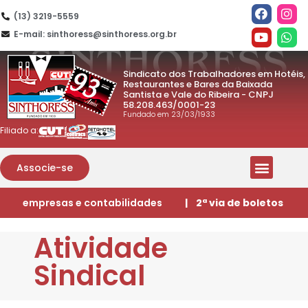
(13) 3219-5559
E-mail: sinthoress@sinthoress.org.br
Sindicato dos Trabalhadores em Hotéis,
Restaurantes e Bares da Baixada
Santista e Vale do Ribeira - CNPJ
58.208.463/0001-23
Fundado em 23/03/1933
Filiado a:
Associe-se
empresas e contabilidades
| 2ª via de boletos
Atividade
Sindical