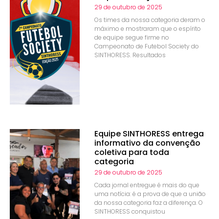
29 de outubro de 2025
Os times da nossa categoria deram o
máximo e mostraram que o espírito
de equipe segue firme no
Campeonato de Futebol Society do
SINTHORESS. Resultados
Equipe SINTHORESS entrega
informativo da convenção
coletiva para toda
categoria
29 de outubro de 2025
Cada jornal entregue é mais do que
uma notícia: é a prova de que a união
da nossa categoria faz a diferença. O
SINTHORESS conquistou