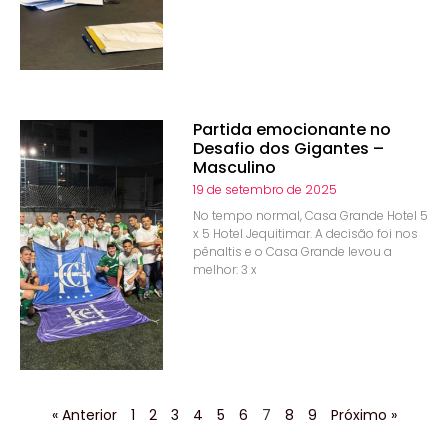
Partida emocionante no
Desafio dos Gigantes –
Masculino
19 de setembro de 2025
No tempo normal, Casa Grande Hotel 5
x 5 Hotel Jequitimar. A decisão foi nos
pênaltis e o Casa Grande levou a
melhor: 3 x
« Anterior
1
2
3
4
5
6
7
8
9
Próximo »