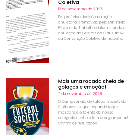
Coletiva
13 de novembro de 2025
Foi proferida decisão na ação
anulatória promovida pelo Ministério
Público do Trabalho, determinando a
anulação dos efeitos da Cláusula 14ª
da Convenção Coletiva de Trabalho
Mais uma rodada cheia de
golaços e emoção!
4 de novembro de 2025
O Campeonato de Futebol Society do
Sinthoress segue pegando fogo e
mostrando o talento da nossa
categoria dentro e fora dos gramados!
Confira os resultados