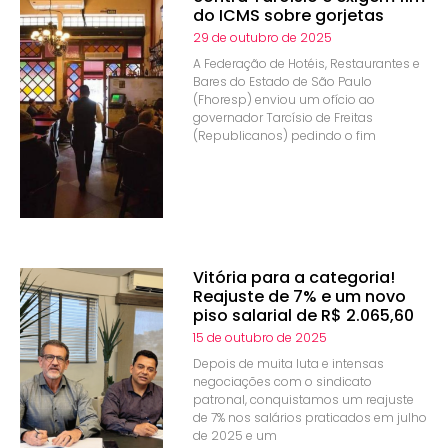
do ICMS sobre gorjetas
29 de outubro de 2025
A Federação de Hotéis, Restaurantes e
Bares do Estado de São Paulo
(Fhoresp) enviou um ofício ao
governador Tarcísio de Freitas
(Republicanos) pedindo o fim
Vitória para a categoria!
Reajuste de 7% e um novo
piso salarial de R$ 2.065,60
15 de outubro de 2025
Depois de muita luta e intensas
negociações com o sindicato
patronal, conquistamos um reajuste
de 7% nos salários praticados em julho
de 2025 e um