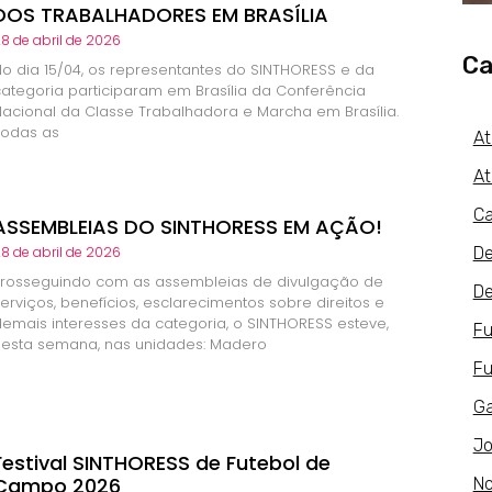
DOS TRABALHADORES EM BRASÍLIA
8 de abril de 2026
Ca
No dia 15/04, os representantes do SINTHORESS e da
categoria participaram em Brasília da Conferência
Nacional da Classe Trabalhadora e Marcha em Brasília.
Todas as
At
At
Ca
ASSEMBLEIAS DO SINTHORESS EM AÇÃO!
De
8 de abril de 2026
Prosseguindo com as assembleias de divulgação de
De
erviços, benefícios, esclarecimentos sobre direitos e
demais interesses da categoria, o SINTHORESS esteve,
Fu
nesta semana, nas unidades: Madero
Fu
Ga
Jo
Festival SINTHORESS de Futebol de
Campo 2026
No