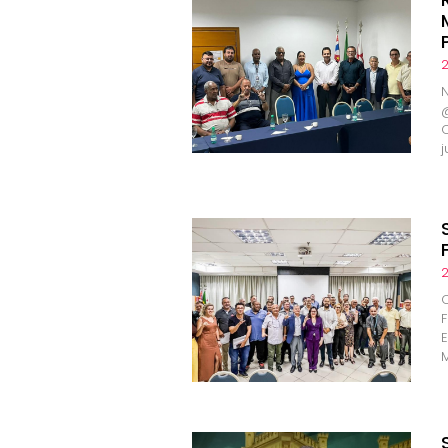
2
O
2
F
E
M