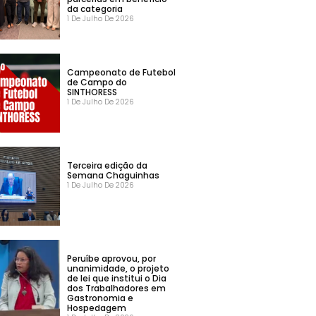
da categoria
1 De Julho De 2026
Campeonato de Futebol
de Campo do
SINTHORESS
1 De Julho De 2026
Terceira edição da
Semana Chaguinhas
1 De Julho De 2026
Peruíbe aprovou, por
unanimidade, o projeto
de lei que institui o Dia
dos Trabalhadores em
Gastronomia e
Hospedagem