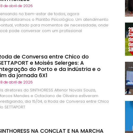
8 de abril de 2026
Pensando no bem-estar de todos, agora
disponibilizamos o Plantão Psicológico. Um atendimento
pontual, voltado para momentos de necessidade, onde
você pode conversar com um profissional
Roda de Conversa entre Chico do
SETTAPORT e Moisés Selerges: A
integração do Porto e da Indústria e o
fim da jornada 6X1
8 de abril de 2026
Os diretores do SINTHORESS Altenor Novais Souza,
Marcos Mendes e Octaciano de Oliveira estiveram
prestigiando, dia 15/04, a Roda de Conversa entre Chico
do SETTAPORT
SINTHORESS NA CONCLAT E NA MARCHA