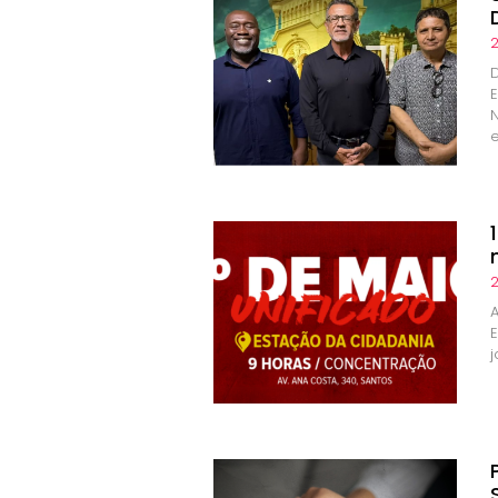
2
2
A