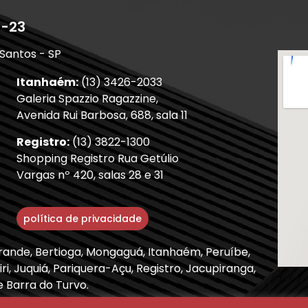
1-23
 Santos - SP
Itanhaém:
(13) 3426-2033
Galeria Spazzio Ragazzine,
Avenida Rui Barbosa, 688, sala 11
Registro:
(13) 3822-1300
Shopping Registro Rua Getúlio
Vargas nº 420, salas 28 e 31
política de privacidade
Grande, Bertioga, Mongaguá, Itanhaém, Peruíbe,
ri, Juquiá, Pariquera-Açu, Registro, Jacupiranga,
e Barra do Turvo.