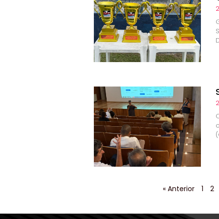
2
D
2
(
« Anterior
1
2