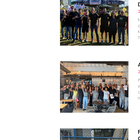
2
2
s