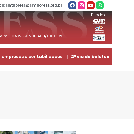
il: sinthoress@sinthoress.org.br
Filiado a:
beira - CNPJ 58.208.463/0001-23
empresas e contabilidades
| 2ª via de boletos