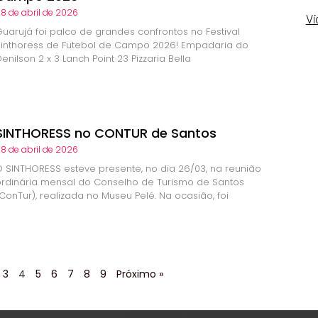
8 de abril de 2026
Ví
Guarujá foi palco de grandes confrontos no Festival
Sinthoress de Futebol de Campo 2026! Empadaria do
enilson 2 x 3 Lanch Point 23 Pizzaria Bella
SINTHORESS no CONTUR de Santos
8 de abril de 2026
O SINTHORESS esteve presente, no dia 26/03, na reunião
ordinária mensal do Conselho de Turismo de Santos
ConTur), realizada no Museu Pelé. Na ocasião, foi
3
4
5
6
7
8
9
Próximo »