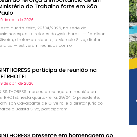
Ministério do Trabalho forte em São
Paulo
9 de abril de 2026
Nesta quarta-feira, 29/04/2026, na sede do
@sinthoresp, os diretores do @sinthoress — Edmilson
liveira, diretor-presidente, e Marcelo Silva, diretor
jurídico — estiveram reunidos com o
SINTHORESS participa de reunião na
FETRHOTEL
9 de abril de 2026
O SINTHORESS marcou presença em reunião da
ETRHOTEL nesta quarta-feira, 29/04. O presidente,
dmilson Cavalcante de Oliveira, e o diretor jurídico,
arcelo Batista Silva, participaram
SINTHORESS presente em homenagem ao