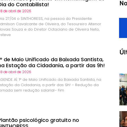
No
Dia do Contabilista!
8 de abril de 2026
Dia 27/04 o SINTHORESS, na pessoa do Presidente
Edmilson Cavalcante de Oliveira, do Tesoureiro Altenor
Novais Souza e do Diretor Octaciano de Oliveira Neto,
esteve
Úl
1° de Maio Unificado da Baixada Santista,
na Estação da Cidadania, a partir das 9h!
8 de abril de 2026
GENDE AÍ: 1° de Maio Unificado da Baixada Santista, na
Estação da Cidadania, a partir das 9h! – Redução da
jornada sem redução salarial– Fim
Plantão psicológico gratuito no
SINTHORESS