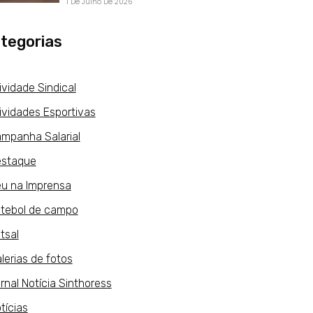
1 De Julho De 2026
tegorias
ividade Sindical
ividades Esportivas
mpanha Salarial
staque
u na Imprensa
tebol de campo
tsal
lerias de fotos
rnal Notícia Sinthoress
tícias