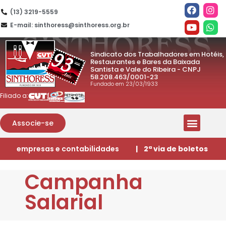
(13) 3219-5559
E-mail: sinthoress@sinthoress.org.br
Sindicato dos Trabalhadores em Hotéis,
Restaurantes e Bares da Baixada
Santista e Vale do Ribeira - CNPJ
58.208.463/0001-23
Fundado em 23/03/1933
Filiado a:
Associe-se
empresas e contabilidades
| 2ª via de boletos
Campanha
Salarial