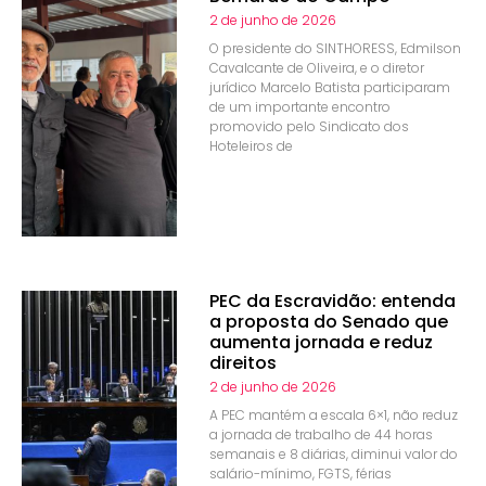
2 de junho de 2026
O presidente do SINTHORESS, Edmilson
Cavalcante de Oliveira, e o diretor
jurídico Marcelo Batista participaram
de um importante encontro
promovido pelo Sindicato dos
Hoteleiros de
PEC da Escravidão: entenda
a proposta do Senado que
aumenta jornada e reduz
direitos
2 de junho de 2026
A PEC mantém a escala 6×1, não reduz
a jornada de trabalho de 44 horas
semanais e 8 diárias, diminui valor do
salário-mínimo, FGTS, férias