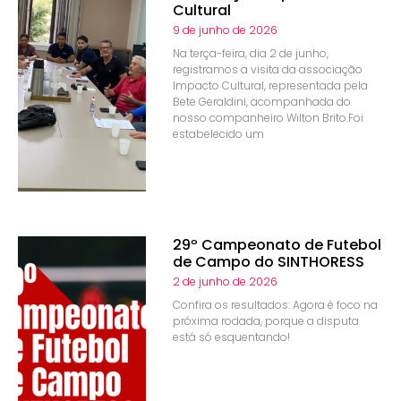
Cultural
9 de junho de 2026
Na terça-feira, dia 2 de junho,
registramos a visita da associação
Impacto Cultural, representada pela
Bete Geraldini, acompanhada do
nosso companheiro Wilton Brito.Foi
estabelecido um
29º Campeonato de Futebol
de Campo do SINTHORESS
2 de junho de 2026
Confira os resultados: Agora é foco na
próxima rodada, porque a disputa
está só esquentando!