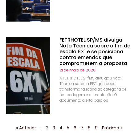
FETRHOTEL SP/MS divulga
Nota Técnica sobre o fim da
escala 6×1 e se posiciona
contra emendas que
comprometem a proposta
21 de maio de 2026
A FETRHOTEL SP/MS divulgou Nota
Técnica sobre a PEC que pode
transformar a rotina da categoria de
hospedagem e alimentação. O
documento alerta para os
« Anterior
1
2
3
4
5
6
7
8
9
Próximo »