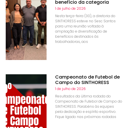
benefício da categoria
1 de julho de 2026
Nesta terça-feira (30), a diretoria do
SINTHORESS esteve no Sesc Santos
para uma reunião voltada à
ampliação e diversificação de
benefícios destinados às
trabalhadoras, aos
Campeonato de Futebol de
Campo do SINTHORESS
1 de julho de 2026
Resultados da última rodada do
Campeonato de Futebol de Campo do
SINTHORESS: Parabéns às equipes
pela dedicação e espírito esportivo.
Fique ligado nas próximas rodadas