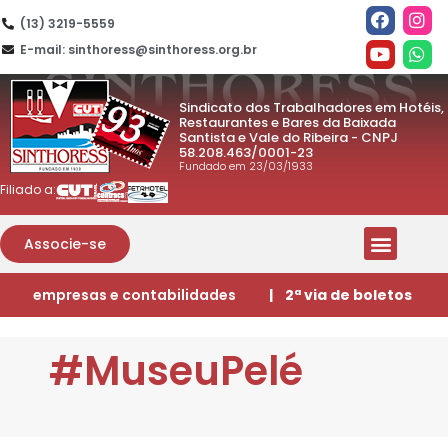
(13) 3219-5559
E-mail: sinthoress@sinthoress.org.br
Sindicato dos Trabalhadores em Hotéis,
Restaurantes e Bares da Baixada
Santista e Vale do Ribeira - CNPJ
58.208.463/0001-23
Fundado em 23/03/1933
Filiado a:
Associe-se
empresas e contabilidades
| 2ª via de boletos
#MuseuPelé