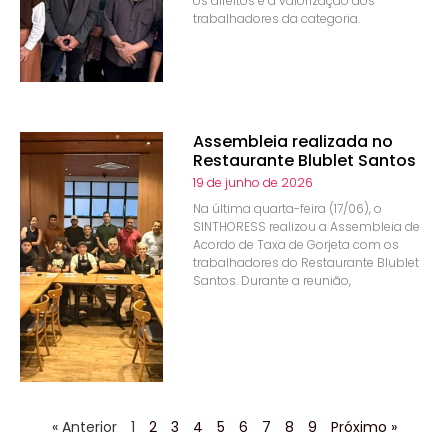
os direitos e a valorização dos
trabalhadores da categoria.
Assembleia realizada no
Restaurante Blublet Santos
19 de junho de 2026
Na última quarta-feira (17/06), o
SINTHORESS realizou a Assembleia de
Acordo de Taxa de Gorjeta com os
trabalhadores do Restaurante Blublet
Santos. Durante a reunião,
« Anterior
1
2
3
4
5
6
7
8
9
Próximo »