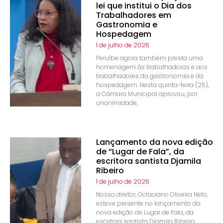
lei que institui o Dia dos
Trabalhadores em
Gastronomia e
Hospedagem
1 de julho de 2026
Peruíbe agora também presta uma
homenagem às trabalhadoras e aos
trabalhadores da gastronomia e da
hospedagem. Nesta quinta-feira (25),
a Câmara Municipal aprovou, por
unanimidade,
Lançamento da nova edição
de “Lugar de Fala”, da
escritora santista Djamila
Ribeiro
1 de julho de 2026
Nosso diretor, Octaciano Oliveira Neto,
esteve presente no lançamento da
nova edição de Lugar de Fala, da
escritora santista Djamila Ribeiro,