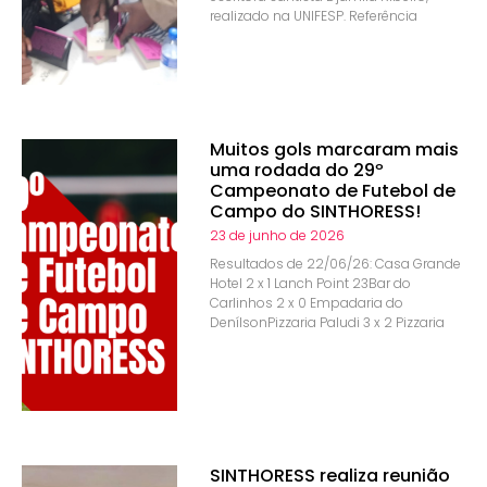
realizado na UNIFESP. Referência
Muitos gols marcaram mais
uma rodada do 29º
Campeonato de Futebol de
Campo do SINTHORESS!
23 de junho de 2026
Resultados de 22/06/26: Casa Grande
Hotel 2 x 1 Lanch Point 23Bar do
Carlinhos 2 x 0 Empadaria do
DenílsonPizzaria Paludi 3 x 2 Pizzaria
SINTHORESS realiza reunião