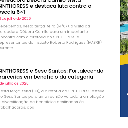
SINTHORESS e destaca luta contra a
escala 6×1
6 de julho de 2026
ecebemos, nesta terça-feira (14/07), a visita da
vereadora Débora Camilo para um importante
encontro com a diretoria do SINTHORESS e
epresentantes do Instituto Roberto Rodrigues (IAASRR).
Durante
SINTHORESS e Sesc Santos: Fortalecendo
parcerias em benefício da categoria
 de julho de 2026
esta terça-feira (30), a diretoria do SINTHORESS esteve
no Sesc Santos para uma reunião voltada à ampliação
e diversificação de benefícios destinados às
trabalhadoras, aos