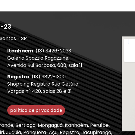
1-23
 Santos - SP
Itanhaém:
(13) 3426-2033
Galeria Spazzio Ragazzine,
Avenida Rui Barbosa, 688, sala 11
Registro:
(13) 3822-1300
Shopping Registro Rua Getúlio
Vargas nº 420, salas 28 e 31
política de privacidade
Grande, Bertioga, Mongaguá, Itanhaém, Peruíbe,
ri, Juquiá, Pariquera-Açu, Registro, Jacupiranga,