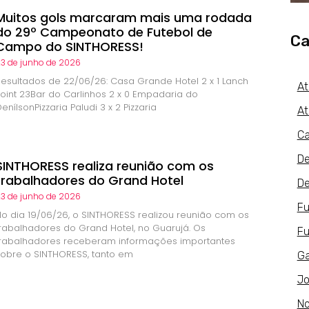
Muitos gols marcaram mais uma rodada
do 29º Campeonato de Futebol de
Ca
Campo do SINTHORESS!
3 de junho de 2026
Resultados de 22/06/26: Casa Grande Hotel 2 x 1 Lanch
At
Point 23Bar do Carlinhos 2 x 0 Empadaria do
enílsonPizzaria Paludi 3 x 2 Pizzaria
At
Ca
De
SINTHORESS realiza reunião com os
trabalhadores do Grand Hotel
De
3 de junho de 2026
Fu
No dia 19/06/26, o SINTHORESS realizou reunião com os
trabalhadores do Grand Hotel, no Guarujá. Os
Fu
trabalhadores receberam informações importantes
sobre o SINTHORESS, tanto em
Ga
Jo
No