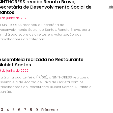
SINTHORESS recebe Renata Bravo,
Secretária de Desenvolvimento Social de
Ví
Santos
9 de junho de 2026
O SINTHORESS recebeu a Secretária de
Desenvolvimento Social de Santos, Renata Bravo, para
um diálogo sobre os direitos e a valorização dos
trabalhadores da categoria.
Assembleia realizada no Restaurante
Blublet Santos
9 de junho de 2026
a última quarta-feira (17/06), o SINTHORESS realizou a
Assembleia de Acordo de Taxa de Gorjeta com os
trabalhadores do Restaurante Blublet Santos. Durante a
eunião,
3
4
5
6
7
8
9
Próximo »