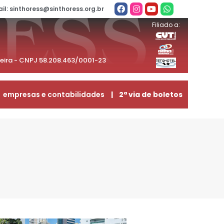
il: sinthoress@sinthoress.org.br
Filiado a:
beira - CNPJ 58.208.463/0001-23
empresas e contabilidades
| 2ª via de boletos