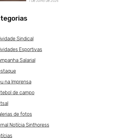
1 De Julho De 2026
tegorias
ividade Sindical
ividades Esportivas
mpanha Salarial
staque
u na Imprensa
tebol de campo
tsal
lerias de fotos
rnal Notícia Sinthoress
tícias