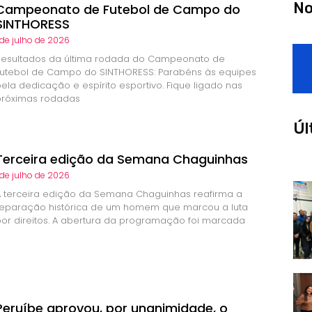
No
Campeonato de Futebol de Campo do
SINTHORESS
 de julho de 2026
Resultados da última rodada do Campeonato de
Futebol de Campo do SINTHORESS: Parabéns às equipes
pela dedicação e espírito esportivo. Fique ligado nas
próximas rodadas
Úl
Terceira edição da Semana Chaguinhas
 de julho de 2026
A terceira edição da Semana Chaguinhas reafirma a
reparação histórica de um homem que marcou a luta
por direitos. A abertura da programação foi marcada
Peruíbe aprovou, por unanimidade, o