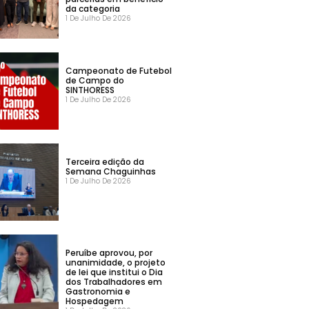
da categoria
1 De Julho De 2026
Campeonato de Futebol
de Campo do
SINTHORESS
1 De Julho De 2026
Terceira edição da
Semana Chaguinhas
1 De Julho De 2026
Peruíbe aprovou, por
unanimidade, o projeto
de lei que institui o Dia
dos Trabalhadores em
Gastronomia e
Hospedagem