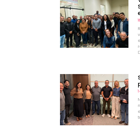
1
R
r
1
N