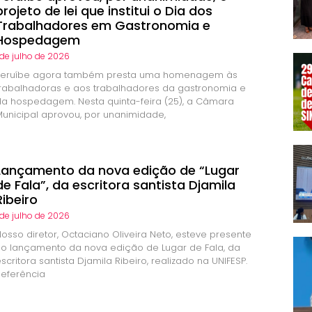
projeto de lei que institui o Dia dos
Trabalhadores em Gastronomia e
Hospedagem
 de julho de 2026
Peruíbe agora também presta uma homenagem às
trabalhadoras e aos trabalhadores da gastronomia e
da hospedagem. Nesta quinta-feira (25), a Câmara
Municipal aprovou, por unanimidade,
Lançamento da nova edição de “Lugar
de Fala”, da escritora santista Djamila
Ribeiro
 de julho de 2026
Nosso diretor, Octaciano Oliveira Neto, esteve presente
no lançamento da nova edição de Lugar de Fala, da
scritora santista Djamila Ribeiro, realizado na UNIFESP.
Referência