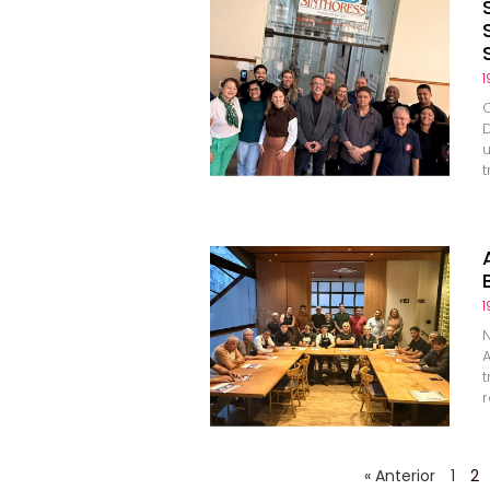
1
1
N
r
« Anterior
1
2