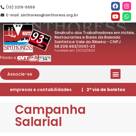
(13) 3219-5559
E-mail: sinthoress@sinthoress.org.br
Sindicato dos Trabalhadores em Hotéis,
Restaurantes e Bares da Baixada
Santista e Vale do Ribeira - CNPJ
58.208.463/0001-23
Fundado em 23/03/1933
Filiado a:
Associe-se
empresas e contabilidades
| 2ª via de boletos
Campanha
Salarial