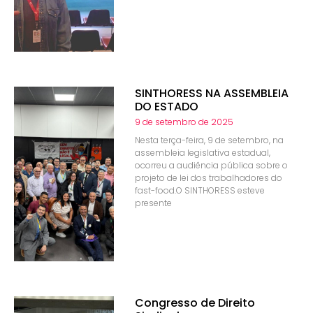
SINTHORESS NA ASSEMBLEIA
DO ESTADO
9 de setembro de 2025
Nesta terça-feira, 9 de setembro, na
assembleia legislativa estadual,
ocorreu a audiência pública sobre o
projeto de lei dos trabalhadores do
fast-food.O SINTHORESS esteve
presente
Congresso de Direito