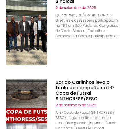
Sindical
2 de setembro de 2025
Quinta-feira, 28/9, o SINTHORESS,
diretores e assessores participaram,
no TRT em São Paulo, do Congresso
de Direito Sindical, Trabalho e
Democracia. Com a participação de
Bar do Carlinhos leva o
título de campeão na 13ª
Copa de Futsal
SINTHORESS/SESC
2 de setembro de 2025
A 13ª Copa de Futsal SINTHORESS /
SESC chegou ao fim com muita
emoção e grandes jogadas! Bar do
Carlinhos – CAMPEÃOBar da