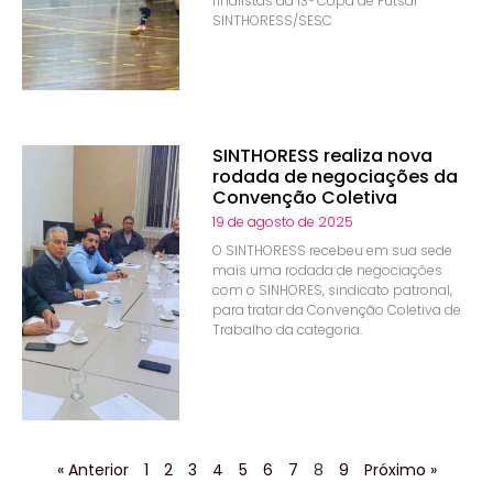
finalistas da 13ª Copa de Futsal
SINTHORESS/SESC
SINTHORESS realiza nova
rodada de negociações da
Convenção Coletiva
19 de agosto de 2025
O SINTHORESS recebeu em sua sede
mais uma rodada de negociações
com o SINHORES, sindicato patronal,
para tratar da Convenção Coletiva de
Trabalho da categoria.
« Anterior
1
2
3
4
5
6
7
8
9
Próximo »