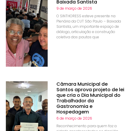
Baixada Santista
9 de março de 2026
O SINTHORESS esteve presente na
Plenária da CUT São Paulo – Baixada
Santista, um importante espaço de
diálogo, articulação e construção
coletiva das pautas que
Câmara Municipal de
Santos aprova projeto de lei
que cria o Dia Municipal do
Trabalhador da
Gastronomia e
Hospedagem
6 de março de 2026
Reconhecimento para quem faz a