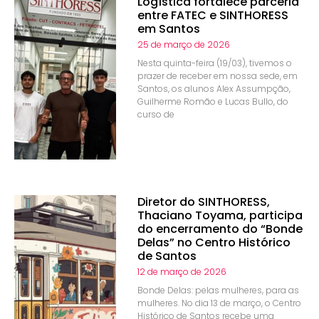
Logística fortalece parceria
entre FATEC e SINTHORESS
em Santos
25 de março de 2026
Nesta quinta-feira (19/03), tivemos o
prazer de receber em nossa sede, em
Santos, os alunos Alex Assumpção,
Guilherme Romão e Lucas Bullo, do
curso de
Diretor do SINTHORESS,
Thaciano Toyama, participa
do encerramento do “Bonde
Delas” no Centro Histórico
de Santos
12 de março de 2026
Bonde Delas: pelas mulheres, para as
mulheres. No dia 13 de março, o Centro
Histórico de Santos recebe uma