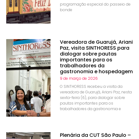
programação especial do passeio de
bonde
Vereadora de Guarujá, Ariani
Paz, visita SINTHORESS para
dialogar sobre pautas
importantes para os
trabalhadores da
gastronomia e hospedagem
9 de março de 2026
O SINTHORESS recebeu a visita da
vereadora de Guarujá, Ariani Paz, nesta
sexta-feira (6), para dialogar sobre
pautas importantes para os
trabalhadores da gastronomia e
Plenária da CUT São Paulo –