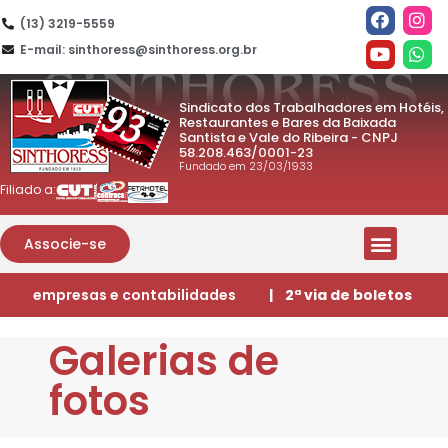
(13) 3219-5559
E-mail: sinthoress@sinthoress.org.br
Sindicato dos Trabalhadores em Hotéis,
Restaurantes e Bares da Baixada
Santista e Vale do Ribeira - CNPJ
58.208.463/0001-23
Fundado em 23/03/1933
Filiado a:
Associe-se
empresas e contabilidades
| 2ª via de boletos
Galerias de
fotos